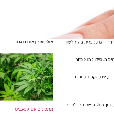
 הידיים לקערית מיץ הלימון
אולי יעניין אתכם גם..
מית. סידן ניתן לצרוך
ורן, יש להקפיד למרוח
פעם ביום לפני השינה יש למרוח על הציפורניים תערובת של4 טיפות שמן חיטה, כפית מלח שולחן, 3 טיפות של זמן ית ו2 כפיות תה. למרוח
מתכונים עם קנאביס