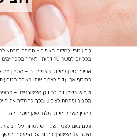
לימון טרי לחיזוק הציפורן– תרופת סבתא לחי
בכל יום למשך 10 דקות. לאחר מספר ימים ושימוש קבוע במיץ הלימון הציפורניים יתחזקו.
אכילת סידן לחיזוק הציפורניים – הסידן מחזק
כתוסף אך עדיף לצרוך אותו בצורה הטבעית : ד
שימוש בשמן זית לחיזוק הציפורניים – תרופת
מסביב ומתחת לציפון, ובכך להחדיר את הויטמ
להכין משחת חיזוק מלח, שמן חיטה ותה.
היטב על הציפורן ולחזור על הפעולה במשך 